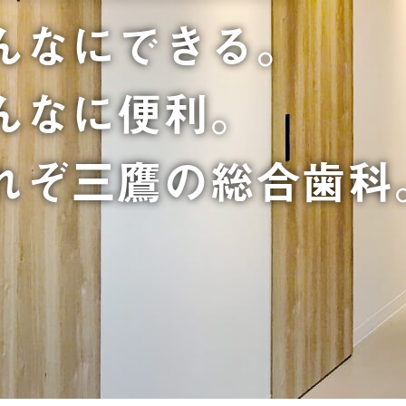
んなにできる。
んなに便利。
れぞ三鷹の総合歯科