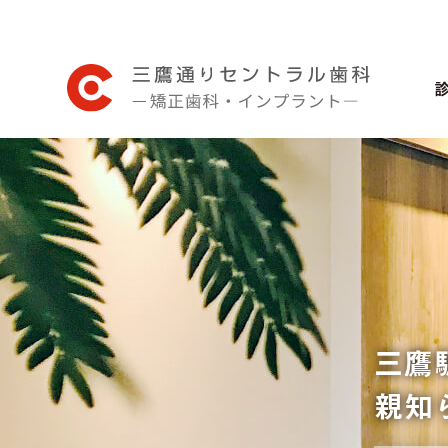
三鷹
親知