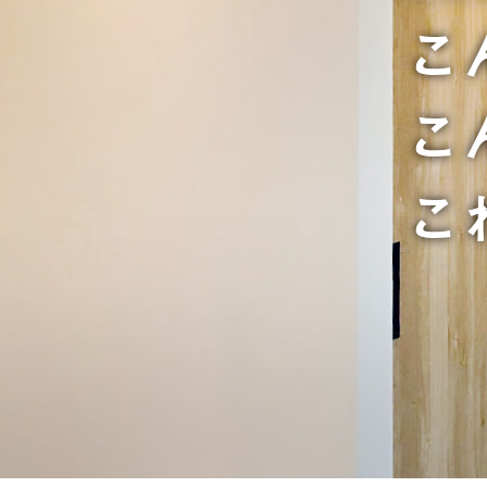
こ
こ
こ