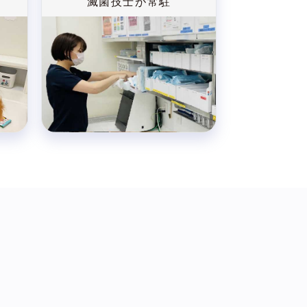
児
滅菌技士が常駐