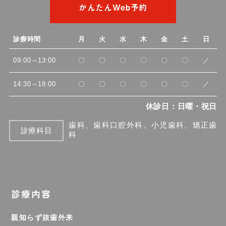
かんたんWeb予約
診療時間
月
火
水
木
金
土
日
09:00～13:00
〇
〇
〇
〇
〇
〇
／
14:30～18:00
〇
〇
〇
〇
〇
〇
／
休診日：日曜・祝日
歯科、歯科口腔外科、小児歯科、矯正歯
診療科目
科
診療内容
親知らず抜歯外来